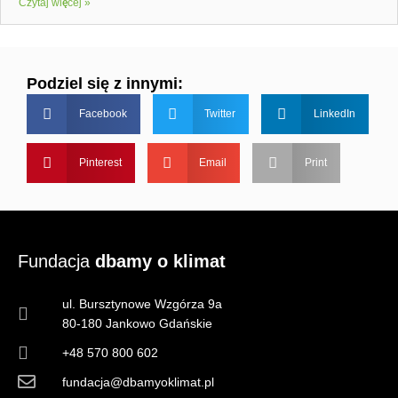
Czytaj więcej »
Podziel się z innymi:
Facebook
Twitter
LinkedIn
Pinterest
Email
Print
Fundacja
dbamy o klimat
ul. Bursztynowe Wzgórza 9a
80-180 Jankowo Gdańskie
+48 570 800 602
fundacja@dbamyoklimat.pl