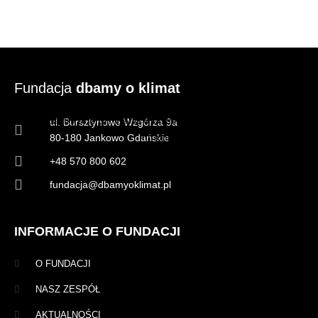
Fundacja
dbamy o klimat
Źródło: Klastry energii. Warto wiedzieć więcej, Program Operacyjny
ul. Bursztynowe Wzgórza 9a
Infrastruktura i Środowisko 2014-2020
80-180 Jankowo Gdańskie
+48 570 800 602
fundacja@dbamyoklimat.pl
INFORMACJE O FUNDACJI
O FUNDACJI
NASZ ZESPÓŁ
AKTUALNOŚCI