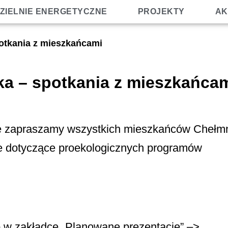
ZIELNIE ENERGETYCZNE
PROJEKTY
AK
otkania z mieszkańcami
a – spotkania z mieszkańca
ie zapraszamy wszystkich mieszkańców Chełm
je dotyczące proekologicznych programów
 w zakładce „Planowane prezentacje” –>