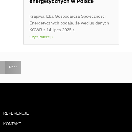
energetycznych w Polsce
Krajowa Izba Gospodarcza Społeczności
Energetycznych podaje, że według danych
KOWR z 14 lipca 2025 r.
Czytaj więcej »
Print
REFERENCJE
KONTAKT