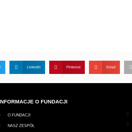
r
LinkedIn
Pinterest
Email
INFORMACJE O FUNDACJI
O FUNDACJI
NASZ ZESPÓŁ