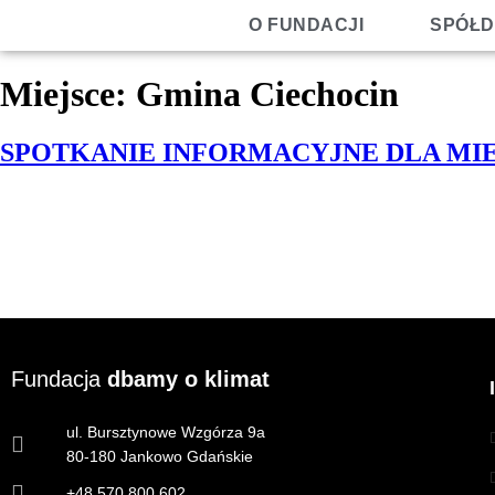
O FUNDACJI
SPÓŁD
Miejsce:
Gmina Ciechocin
SPOTKANIE INFORMACYJNE DLA M
Fundacja
dbamy o klimat
ul. Bursztynowe Wzgórza 9a
80-180 Jankowo Gdańskie
+48 570 800 602