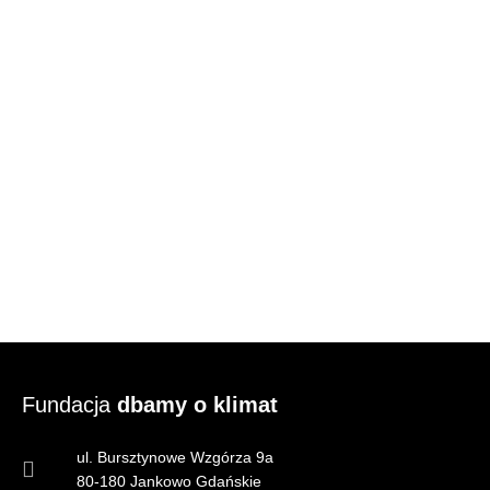
Fundacja
dbamy o klimat
ul. Bursztynowe Wzgórza 9a
80-180 Jankowo Gdańskie