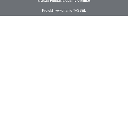
© 2025 Fundacja
dbamy o klimat
Projekt i wykonanie TASSEL