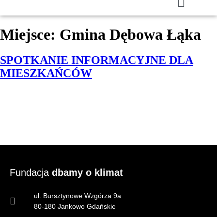
Miejsce:
Gmina Dębowa Łąka
SPOTKANIE INFORMACYJNE DLA
MIESZKAŃCÓW
Fundacja
dbamy o klimat
ul. Bursztynowe Wzgórza 9a
80-180 Jankowo Gdańskie