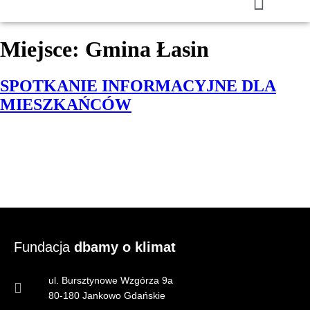
Miejsce:
Gmina Łasin
SPOTKANIE INFORMACYJNE DLA
MIESZKAŃCÓW
Fundacja
dbamy o klimat
ul. Bursztynowe Wzgórza 9a
80-180 Jankowo Gdańskie