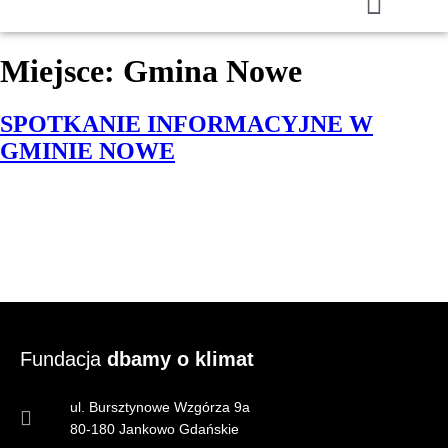
Miejsce:
Gmina Nowe
SPOTKANIE INFORMACYJNE W
GMINIE NOWE
Fundacja
dbamy o klimat
ul. Bursztynowe Wzgórza 9a
80-180 Jankowo Gdańskie