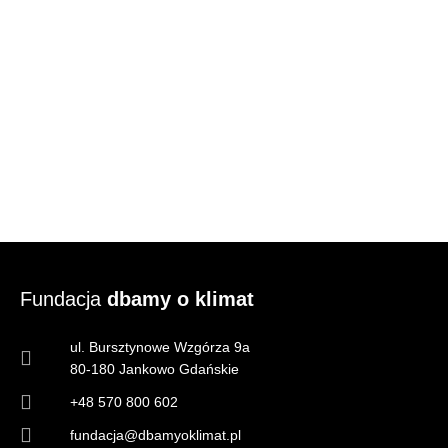
Fundacja
dbamy o klimat
ul. Bursztynowe Wzgórza 9a
80-180 Jankowo Gdańskie
+48 570 800 602
fundacja@dbamyoklimat.pl