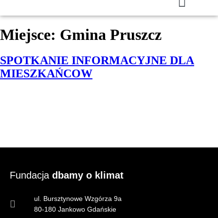
Miejsce:
Gmina Pruszcz
SPOTKANIE INFORMACYJNE DLA
MIESZKAŃCOW
Fundacja
dbamy o klimat
ul. Bursztynowe Wzgórza 9a
80-180 Jankowo Gdańskie