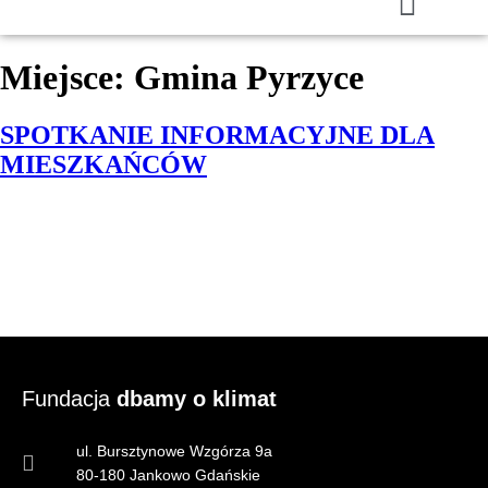
Miejsce:
Gmina Pyrzyce
SPOTKANIE INFORMACYJNE DLA
MIESZKAŃCÓW
Fundacja
dbamy o klimat
ul. Bursztynowe Wzgórza 9a
80-180 Jankowo Gdańskie