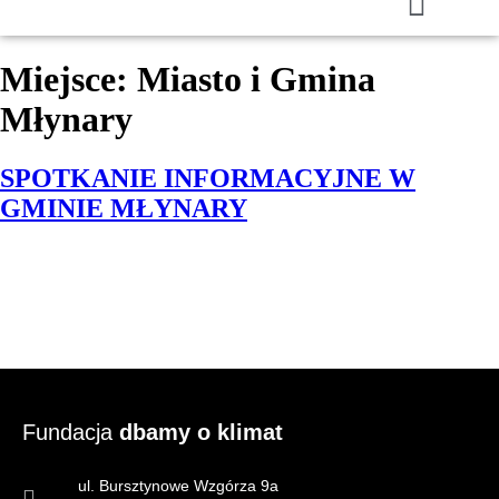
Miejsce:
Miasto i Gmina
Młynary
SPOTKANIE INFORMACYJNE W
GMINIE MŁYNARY
Fundacja
dbamy o klimat
ul. Bursztynowe Wzgórza 9a