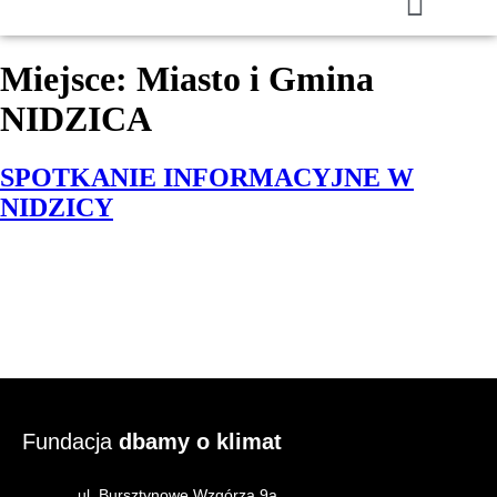
Miejsce:
Miasto i Gmina
NIDZICA
SPOTKANIE INFORMACYJNE W
NIDZICY
Fundacja
dbamy o klimat
ul. Bursztynowe Wzgórza 9a