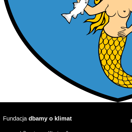
Fundacja
dbamy o klimat