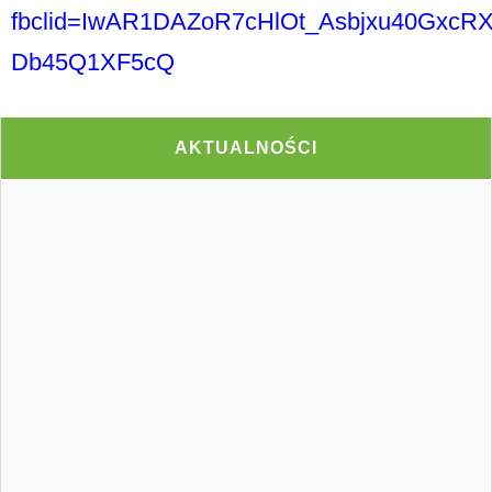
fbclid=IwAR1DAZoR7cHlOt_Asbjxu40Gxc
Db45Q1XF5cQ
AKTUALNOŚCI