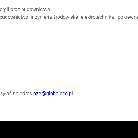
rgii oraz budownictwa,
 budownictwo, inżynieria środowiska, elektrotechnika i pokrewn
esyłać na adres
oze@globaleco.pl