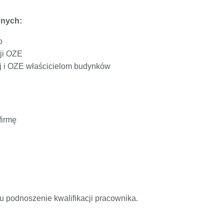
nnych:
o
ji OZE
ej i OZE właścicielom budynków
firmę
u podnoszenie kwalifikacji pracownika.