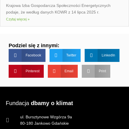
Krajowa Izba Gospodarcza Społeczności Energetycznych
podaje, że według danych KOWR z 14 lipca 2025 r.
Czytaj więcej »
Podziel się z innymi:
Facebook
Twitter
LinkedIn
Pinterest
Email
Print
Fundacja
dbamy o klimat
ul. Bursztynowe Wzgórza 9a
80-180 Jankowo Gdańskie