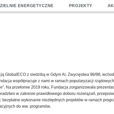
ZIELNIE ENERGETYCZNE
PROJEKTY
AK
ją GlobalECO z siedzibą w Gdyni Al. Zwycięstwa 96/98, wcho
 Fundacja współpracuje z nami w ramach popularyzacji rządowyc
rze”. Na przełomie 2019 roku, Fundacja zorganizowała prezent
oradztwo w zakresie prawidłowego doboru rozwiązań, przeprowa
 bezpłatne wykonanie niezbędnych projektów w ramach program
acyjnych do ww. programów.