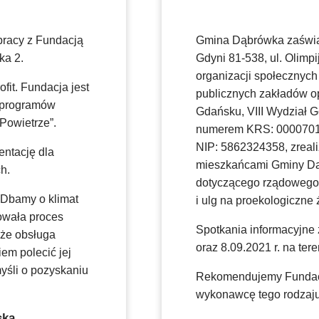
pracy z Fundacją
Gmina Dąbrówka zaświad
ka 2.
Gdyni 81-538, ul. Olimpi
organizacji społecznych
fit. Fundacja jest
publicznych zakładów o
 programów
Gdańsku, VIII Wydział 
Powietrze”.
numerem KRS: 0000701
NIP: 5862324358, zreal
entację dla
mieszkańcami Gminy Dą
h.
dotyczącego rządowego 
 Dbamy o klimat
i ulg na proekologiczne ź
zowała proces
Spotkania informacyjne
 że obsługa
oraz 8.09.2021 r. na te
em polecić jej
yśli o pozyskaniu
Rekomendujemy Fundację
wykonawcę tego rodzaju
ska