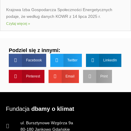
Krajowa Izba Gospodarcza Społeczności Energetycznych
podaje, że według danych KOWR z 14 lipca 2025 r.
Czytaj więcej »
Podziel się z innymi:
Facebook
Twitter
LinkedIn
Pinterest
Email
Print
Fundacja
dbamy o klimat
ul. Bursztynowe Wzgórza 9a
80-180 Jankowo Gdańskie