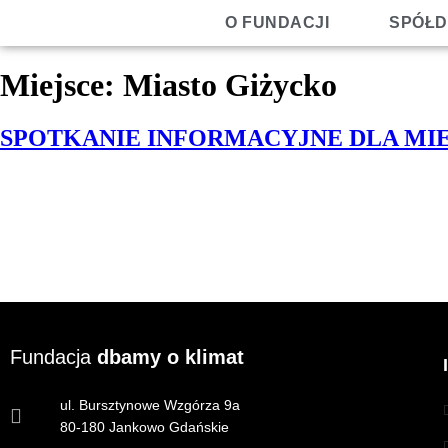
O FUNDACJI
SPÓŁD
Miejsce:
Miasto Giżycko
SPOTKANIE INFORMACYJNE DLA M
Fundacja
dbamy o klimat
ul. Bursztynowe Wzgórza 9a
80-180 Jankowo Gdańskie