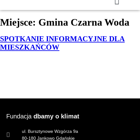
Miejsce:
Gmina Czarna Woda
SPOTKANIE INFORMACYJNE DLA
MIESZKAŃCÓW
Fundacja
dbamy o klimat
ul. Bursztynowe Wzgórza 9a
80-180 Jankowo Gdańskie