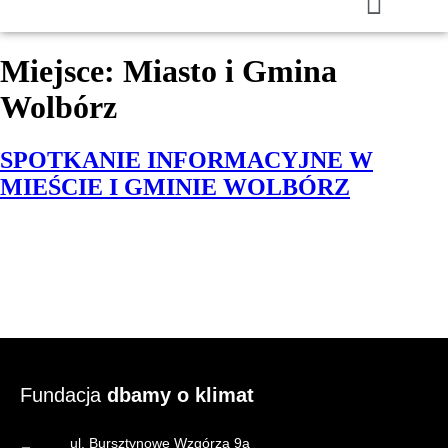
Miejsce:
Miasto i Gmina
Wolbórz
SPOTKANIE INFORMACYJNE W
MIEŚCIE I GMINIE WOLBÓRZ
Fundacja
dbamy o klimat
ul. Bursztynowe Wzgórza 9a