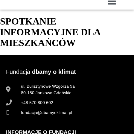
SPOTKANIE
INFORMACYJNE DLA
MIESZKAŃCÓW
Fundacja
dbamy o klimat
ul. Bursztynowe Wzgórza 9a
80-180 Jankowo Gdańskie
+48 570 800 602
fundacja@dbamyoklimat.pl
INFORMACJE O FUNDACJI