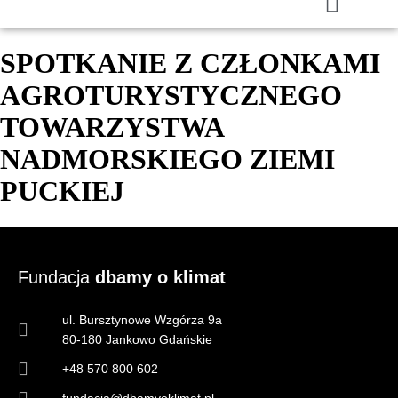
SPOTKANIE Z CZŁONKAMI
AGROTURYSTYCZNEGO
TOWARZYSTWA
NADMORSKIEGO ZIEMI
PUCKIEJ
Fundacja
dbamy o klimat
ul. Bursztynowe Wzgórza 9a
80-180 Jankowo Gdańskie
+48 570 800 602
fundacja@dbamyoklimat.pl