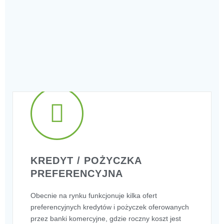
mieszkalne - w tym instalacje OZE, realizowane są z
obniżonym podatkiem VAT w wysokości 8%. Bez
znaczenia na czym realizowany jest montaż: w obrębie
budynku mieszkalnego, na budynku gospodarczym,
garażu czy gruncie. Dzięki temu część z nas,
zaoszczędzi 15% kosztu inwestycji.
KREDYT / POŻYCZKA
PREFERENCYJNA
Obecnie na rynku funkcjonuje kilka ofert
preferencyjnych kredytów i pożyczek oferowanych
przez banki komercyjne, gdzie roczny koszt jest