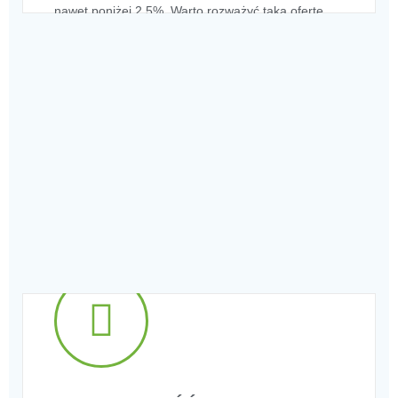
nawet poniżej 2,5%. Warto rozważyć taką ofertę...
KREDYT / POŻYCZKA
PREFERENCYJNA
Obecnie na rynku funkcjonuje kilka ofert
preferencyjnych kredytów i pożyczek oferowanych
przez banki komercyjne, gdzie roczny koszt jest nawet
poniżej 2,5%. Warto rozważyć taką ofertę. Poza tym,
niektórzy partnerzy fundacji realizują dla klientów
termin płatności do momentu uzyskania dofinansowania
z instytucji finansującej, np. WFOŚiGW. To kolejny
powód, dla którego warto realizować termomodernizację
z fundacją GlobalECO.